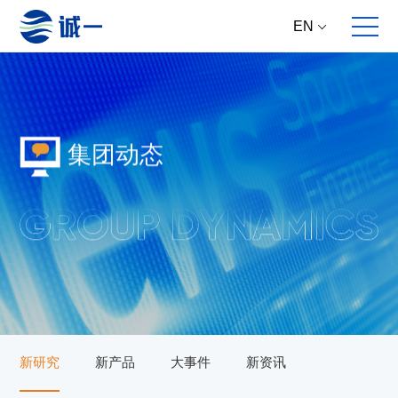
EN
集团动态
关于我们
全案服务
产品中心
集团动态
企业概况
全球原料直供
核心原料
新资讯
发展历程
多维产品提案
成品方案
新产品
合作伙伴
跨国跨学科研发
大事件
跨国高标生产
新研究
跨境产品开发
主推专题
新研究
新产品
大事件
新资讯
全面动销服务