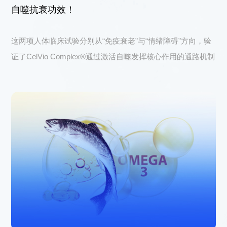
上海市徐汇区中山西路1602号宏汇国际广场B
自噬抗衰功效！
座11楼
©2023 诚一大健康科技集团有限公司 保留所有权利
沪ICP备
这两项人体临床试验分别从“免疫衰老”与“情绪障碍”方向，验
08114433号-4
Powered by zhulu
法律声明
隐私政策
证了CelVio Complex®通过激活自噬发挥核心作用的通路机制