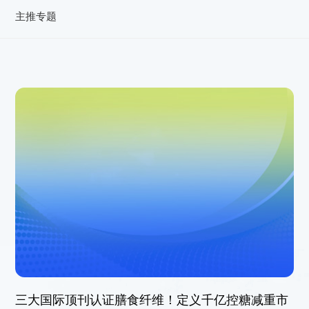
联系我们
主推专题
三大国际顶刊认证膳食纤维！定义千亿控糖减重市
021-5446 8788