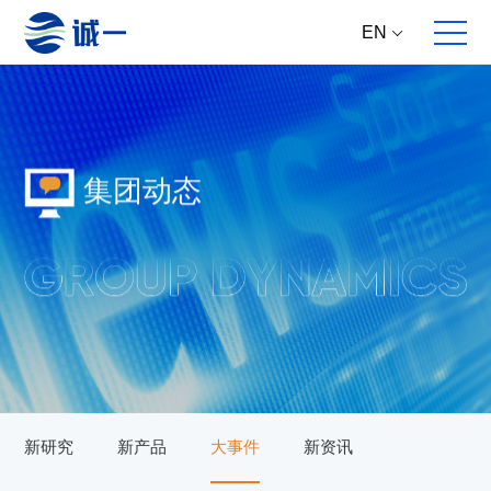
EN
集团动态
关于我们
全案服务
产品中心
集团动态
企业概况
全球原料直供
核心原料
新资讯
发展历程
多维产品提案
成品方案
新产品
合作伙伴
跨国跨学科研发
大事件
跨国高标生产
新研究
跨境产品开发
主推专题
新研究
新产品
大事件
新资讯
全面动销服务