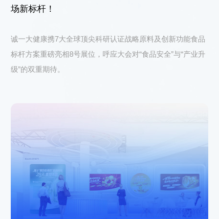
上海市徐汇区中山西路1602号宏汇国际广场B
场新标杆！
座11楼
©2023 诚一大健康科技集团有限公司 保留所有权利
沪ICP备
诚一大健康携7大全球顶尖科研认证战略原料及创新功能食品
08114433号-4
Powered by zhulu
法律声明
隐私政策
标杆方案重磅亮相8号展位，呼应大会对“食品安全”与“产业升
级”的双重期待。