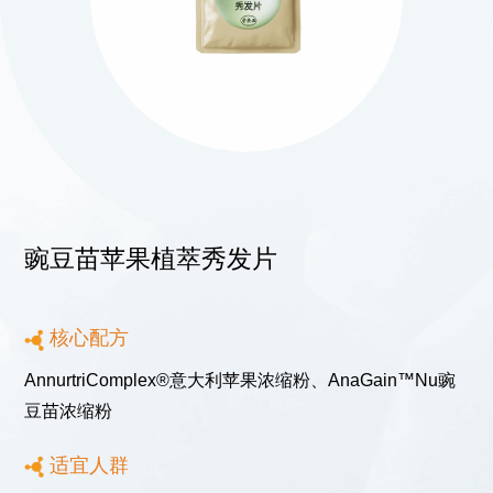
联系我们
豌豆苗苹果植萃秀发片
021-5446 8788
核心配方
上海市徐汇区中山西路1602号宏汇国际广场B
座11楼
AnnurtriComplex®意大利苹果浓缩粉、AnaGain™Nu豌
©2023 诚一大健康科技集团有限公司 保留所有权利
沪ICP备
豆苗浓缩粉
08114433号-4
Powered by zhulu
法律声明
隐私政策
适宜人群