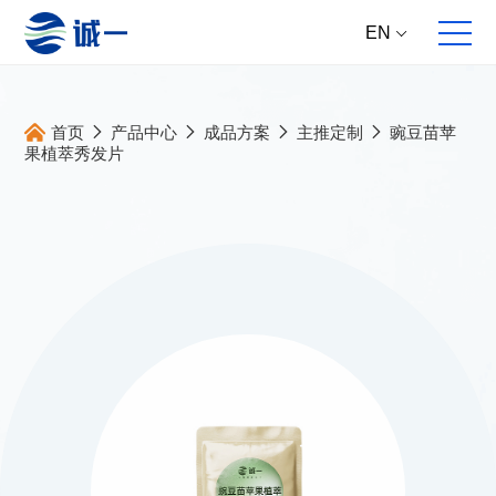
EN
首页
产品中心
成品方案
主推定制
豌豆苗苹
果植萃秀发片
关于我们
全案服务
产品中心
集团动态
企业概况
全球原料直供
核心原料
新资讯
发展历程
多维产品提案
成品方案
新产品
合作伙伴
跨国跨学科研发
大事件
跨国高标生产
新研究
跨境产品开发
主推专题
全面动销服务