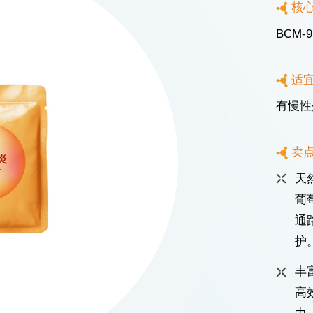
核
BCM-
适
有慢性
卖
路1602号宏汇国际广场B座11楼
天
ICP备08114433号-4
Powered by zhulu
法律声明
隐私政策
葡
通
护
丰
高