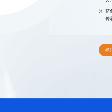
力
药
传
样