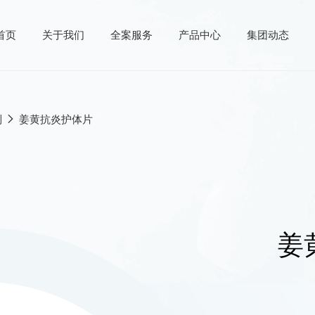
首页
关于我们
全案服务
产品中心
集团动态
制
姜黄抗炎护体片
产品中心
供
核心原料
案
成品方案
研发
姜
产
发
务