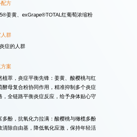
心配方
95®姜黄、exGrape®TOTAL红葡萄浓缩粉
宜人群
炎症的人群
点方案
然植萃，炎症平衡先锋：姜黄、酸樱桃与红
萄酵母复合粉协同作用，精准抑制多个炎症
路，全链路平衡炎症反应，给予身体贴心守
。
富多酚，抗氧化力拉满：酸樱桃与橄榄多酚
效清除自由基，降低氧化应激，保持年轻活