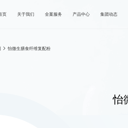
首页
关于我们
全案服务
产品中心
集团动态
制
怡微生膳食纤维复配粉
产品中心
供
核心原料
案
成品方案
研发
怡
产
发
务