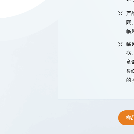
年
产
院
临
临
病
童
巢
的
样