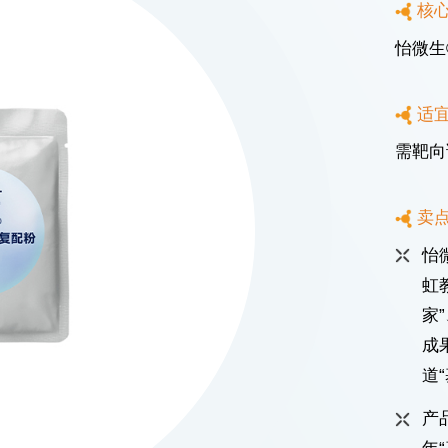
核
怡微生
适
需靶向
卖
路1602号宏汇国际广场B座11楼
怡
虹
ICP备08114433号-4
Powered by zhulu
法律声明
隐私政策
家
成
道
产品