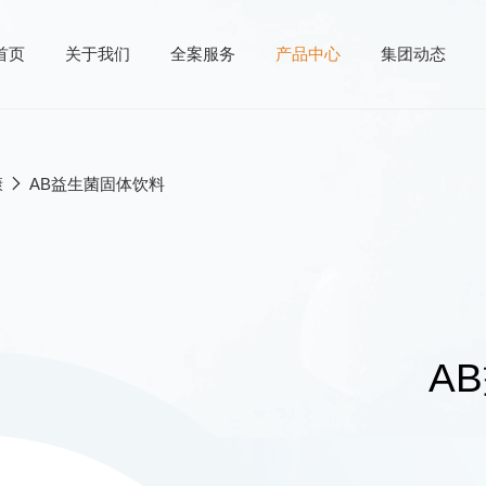
首页
关于我们
全案服务
产品中心
集团动态
康
AB益生菌固体饮料
产品中心
供
核心原料
案
成品方案
研发
A
产
发
务