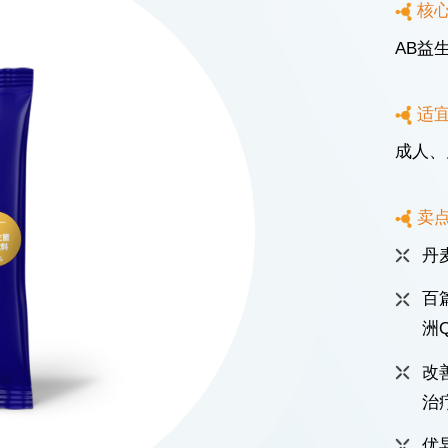
核
AB益
适
成人、
卖
路1602号宏汇国际广场B座11楼
丹
ICP备08114433号-4
Powered by zhulu
法律声明
隐私政策
百
洲
改
治
优