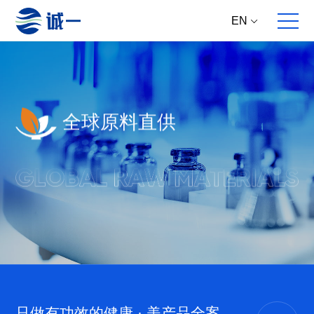
EN
全球原料直供
关于我们
全案服务
产品中心
集团动态
企业概况
全球原料直供
核心原料
新资讯
发展历程
多维产品提案
成品方案
新产品
合作伙伴
跨国跨学科研发
大事件
跨国高标生产
新研究
跨境产品开发
主推专题
全面动销服务
只做有功效的健康 · 美产品全案