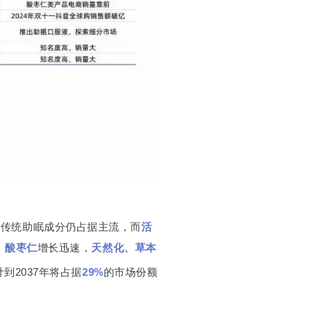
等传统助眠成分仍占据主流，而
活
、
酸枣仁
增长迅速，
天然化、草本
2037年将占据
29%
的市场份额