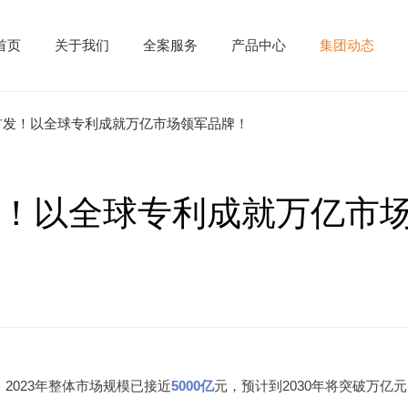
首页
关于我们
全案服务
产品中心
集团动态
首发！以全球专利成就万亿市场领军品牌！
产品中心
！以全球专利成就万亿市
供
核心原料
案
成品方案
研发
产
发
务
2023年整体市场规模已接近
5000亿
元，预计到2030年将突破万亿