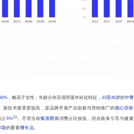
路1602号宏汇国际广场B座11楼
ICP备08114433号-4
Powered by zhulu
法律声明
隐私政策
60%
，略高于女性；年龄分布呈现明显年轻化特征，
23至40岁
的
中青
、新技术接受度较高，是品牌开展产品创新与营销推广的
核心目标
[1]
仅占
5%
。
尽管当前
银发群体
消费占比较低，但在政策引导与健康
市场
的重要
增长点
。