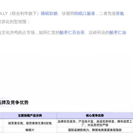
OLLY（联合利华
旗下）
睡眠软糖
、
珍视明
助眠口服液
，二者凭借
茶氨
差异化剂型突围；
与文化共鸣抢占市场，如同仁堂的
酸枣仁百合茶
、以岭药业的
酸枣仁油