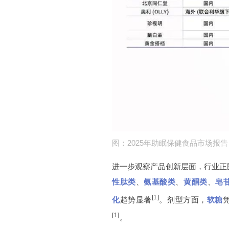
图：2025年助眠保健食品市场报告
进一步观察产品创新层面，行业正
性肽类
、
氨基酸类
、
黄酮类
、
皂
[1]
化
趋势显著
。
剂型方面，
软糖
[1]
。