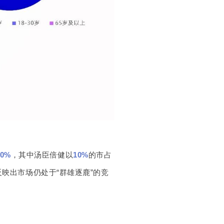
40%
，其中汤臣倍健以
10%
的市占
反映出市场仍处于“群雄逐鹿”的竞