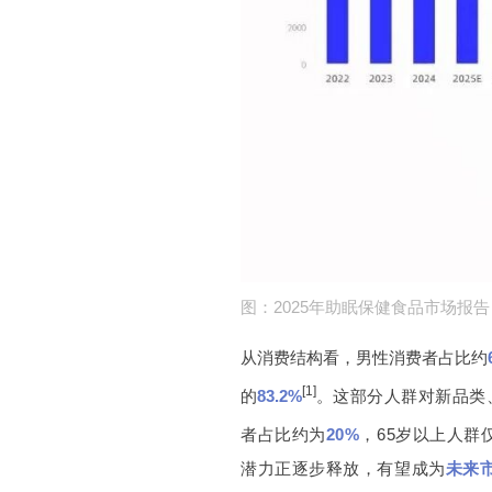
021-5446 8788
上海市徐汇区中山西
©2023 诚一大健康科技集团有限公司 保留所有权利
沪
图：2025年助眠保健食品市场报告
从消费结构看
，男性消费者占
比约
[1]
的
83.2%
。
这部分人群对新品类
者占比约为
20%
，65岁以上人群
潜力正逐步释放，有望成为
未来