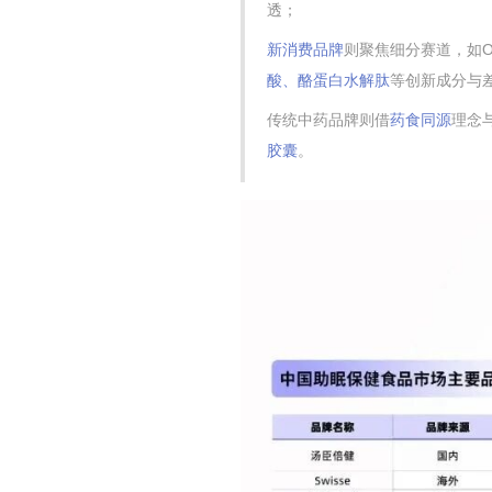
透；
新消费品牌
则聚焦细分赛道，如
酸、酪蛋白水解肽
等
创新成分与
传统中药品牌
则借
药食同源
理念
胶囊
。