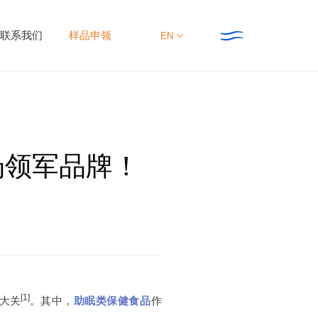
联系我们
样品申领
EN
集团动态
联系我们
场领军品牌！
新资讯
新产品
大事件
新研究
主推专题
[1]
元大关
。
其中，
助眠类保健食品
作