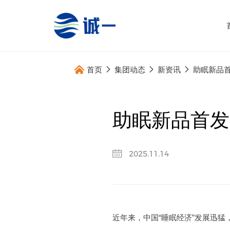
首页
集团动态
新资讯
助眠新品
关于我们
全案服务
助眠新品首发
企业概况
全球原料直
发展历程
多维产品提
2025.11.14
合作伙伴
跨国跨学科
跨国高标生
跨境产品开
全面动销服
近年来，中国“睡眠经济”发展迅猛，