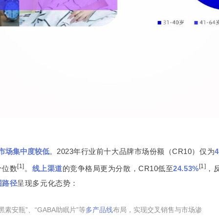
市场集中度较低
。
2023年行业前十大品牌市场份额（CR10）仅为
[1]
[1]
个位数
。
线上渠道
的竞争格局更为分散，CR10低至
24.53%
，
围路径
呈现多元化态势：
黑素安瓶”、“GABA助眠片”等
多产品线
布局，实现交叉销售与市场渗