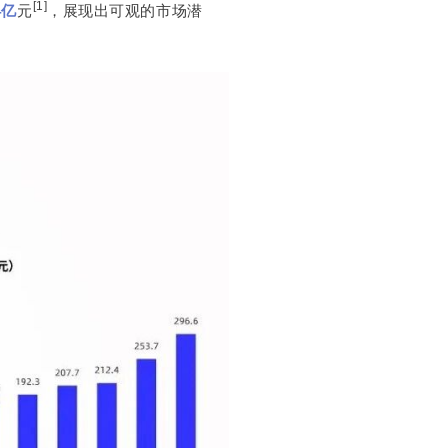
[1]
4亿
元
，展现出可观的市场潜