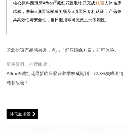
®
核心原料西班牙Affron
藏红花提取物已完成
11项
人体临床
试验，并获5项国际权威奖项及5项国际专利认证，产品兼
具高效性与安全性，当日服用即可见效且无依赖性。
若您对该产品感兴趣，点击
「舒压睡眠方案」
即可体验。
更多资料，推荐阅读：
Affron®藏红花最新临床登营养学权威期刊：72.3%失眠者情
绪获改善！
补气血场景