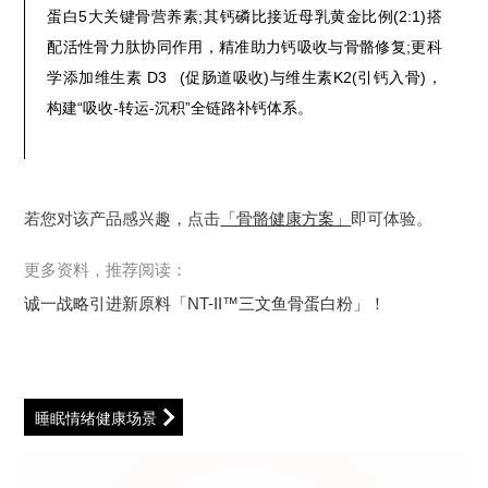
蛋白5大关键骨营养素;其钙磷比接近母乳黄金比例(2:1)搭
配活性骨力肽协同作用，精准助力钙吸收与骨骼修复;更科
学添加
维生素 D3
(促肠道吸收)与维生素K2(引钙入骨)，
构建“吸收-转运-沉积”全链路补钙体系。
若您对该产品感兴趣，点击
「骨骼健康方案」
即可体验。
更多资料，推荐阅读：
诚一战略引进新原料「NT-II™三文鱼骨蛋白粉」！
睡眠情绪健康场景