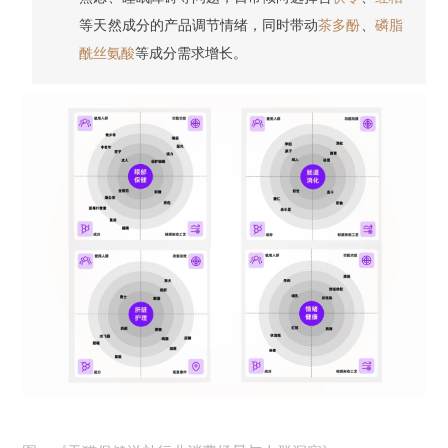
等天然成分的产品调节情绪，同时带动
茶多酚
、
磷脂
酰丝氨酸
等成分需求增长。