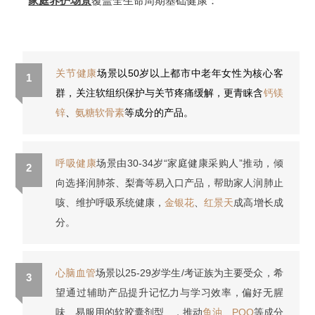
家庭养护场景
覆盖全生命周期基础健康：
关节健康
场景以50岁以上都市中老年女性为核心客
1
群，关注软组织保护与关节疼痛缓解，更青睐含
钙镁
锌
、
氨糖软骨素
等成分的产品
。
呼吸健康
场景由30-34岁“家庭健康采购人”推动，倾
2
向选择润肺茶、梨膏等易入口产品，帮助家人润肺止
咳、维护呼吸系统健康，
金银花
、
红景天
成高增长成
分。
心脑血管
场景以25-29岁学生/考证族为主要受众，希
3
望通过辅助产品提升记忆力与学习效率，偏好无腥
味、易服用的
软胶囊剂型
，推动
鱼油
、
PQQ
等成分