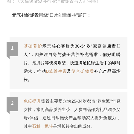
图：《天猫保健滋补行业消费场景与人群洞察》
元气补给场景
围绕“日常能量维持”展开：
基础养护
场景核心客群为30-34岁“家庭健康责任
1
人”，因关注自身与孩子营养补充需求，偏好咀嚼
片、泡腾片等便携剂型，快速满足忙碌生活中的即时
需求，推动
B族维生素
及
复合矿物质
补充产品高增
长
。
免疫提升
场景主要受众为25-34岁都市“养生派”年轻
2
女性，常将高品质养生茶、人参制品作为礼品赠予父
母/伴侣，通过日常泡饮产品帮助家人提升免疫力，
其中
石斛
、
枫斗
是增长较突出的成分。