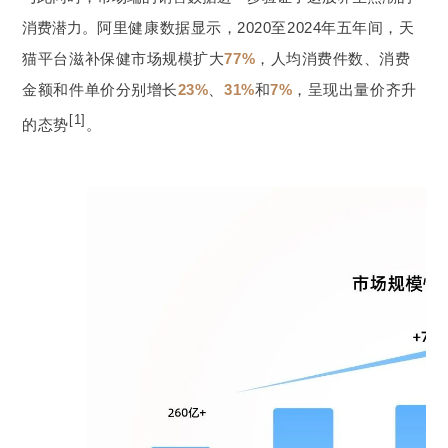
消费潜力。
阿里健康数据显示，2020至2024年五年间，天
猫平台滋补保健市场规模扩大
77%
，人均消费件数、消费
金额和件单价分别增长
23%
、
31%
和
7%
，呈现出量价齐升
[1]
的态势
。
021-5446 8788
上海市徐汇区中山西路1602号宏汇国际广场B
座11楼
©2023 诚一大健康科技集团有限公司 保留所有权利
沪ICP备
08114433号-4
Powered by zhulu
法律声明
隐私政策