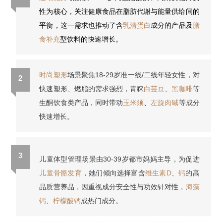
性为核心，关注健康食品在脂肪代谢与能量供给间的
平衡，这一需求也推动了含
乳清蛋白
成分的产品及
膳
食补充
型饮料的快速增长。
时尚塑形
场景聚焦18-29岁准一线/二线年轻女性，对
2
快速塑形、燃脂的需求强烈，青睐
白芸豆
、
黑咖啡
等
生酮饮食类产品，同时带动
玉米须
、
左旋肉碱
等成分
快速增长。
3
儿童体型管理场景由30-39岁都市妈妈主导，为促进
儿童骨骼发育
，她们倾向选择富含
维生素D
、
钙
的高
品质营养品，因重视成分安全性与功效针对性，
海藻
钙
、
柠檬酸钙
成热门成分。