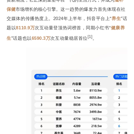
联系我们
保健
市场增长的核心引擎。
这一趋势的爆发力首先体现在社
交媒体的传播热度上。
2024年上半年，抖音平台上“
养生
”话
题以
8110.9万
次互动量登顶热词榜首，同期小红书“
健康养
[1]
生
”话题也以
6590.3万
次互动量稳居首位
。