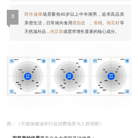
两性健康
场景聚焦40岁以上中年潮男，追求高品质
3
亲密生活，日常倾向食用
鹿胎盘
、
蚕蛹
、
南瓜籽
等
天然滋补品，
肉苁蓉
成需求增长显著的核心成分。
图：《天猫保健滋补行业消费场景与人群洞察》