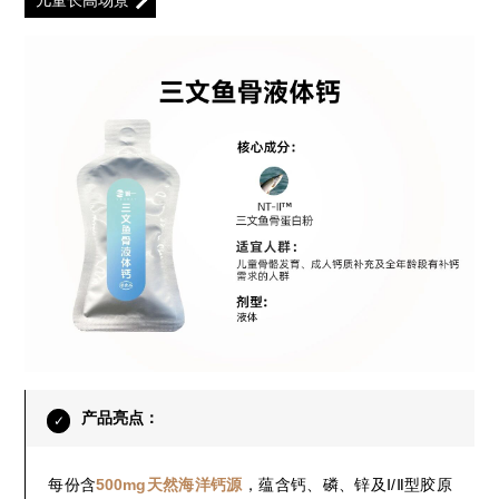
儿童长高场景
产品亮点：
✓
每份含
500mg天然海洋钙源
，蕴含钙、磷、锌及Ⅰ/Ⅱ型胶原