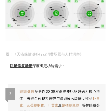
图：《天猫保健滋补行业消费场景与人群洞察》
职场修复场景
深度绑定功能需求：
眼部健康
场景以30-39岁高消费职场妈妈为核心群
1
体，关注全家视力保护与眼部疲劳缓解，推动
虾青
素
、
蓝莓提取物
、
叶黄素
及
越橘提取物
等护眼成分