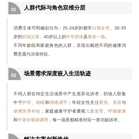
人群代际与角色双维分层
01
消费主体可明确划分为：25-34岁的都市
白领女性
、30-39
岁的
职场父母
、40岁以上的
中年群体
及
银发一族
。
不同年龄段和家庭角色的人群，呈现出截然不同的健康消
费意愿与决策特征。
场景需求深度嵌入生活轨迹
02
不同人群在特定生活场景中产生差异化诉求：职场人群集
中于
护肝
、
助眠
和
情绪调节
；年轻女性关注
塑形
、
美容
与
便携营养补给
；家庭健康守护者重视
儿童发育
、
呼吸健康
和
中老年慢病调理
，每一场景都精准对应一类功能诉求。