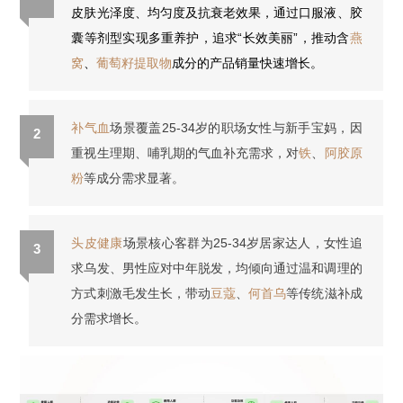
皮肤光泽度、均匀度及抗衰老效果，通过口服液、胶
囊等剂型实现多重养护，追求“长效美丽”，推动含
燕
窝
、
葡萄籽提取物
成分的产品销量快速增长。
补气血
场景覆盖25-34岁的职场女性与新手宝妈，因
2
重视生理期、哺乳期的气血补充需求，对
铁
、
阿胶原
粉
等成分需求显著。
头皮健康
场景核心客群为25-34岁居家达人，女性追
3
求乌发、男性应对中年脱发，均倾向通过温和调理的
方式刺激毛发生长，带动
豆蔻
、
何首乌
等传统滋补成
分需求增长。