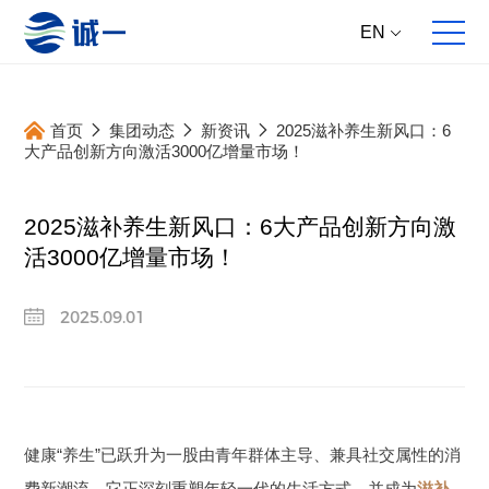
EN
首页
集团动态
新资讯
2025滋补养生新风口：6
大产品创新方向激活3000亿增量市场！
2025滋补养生新风口：6大产品创新方向激
关于我们
全案服务
产品中心
集团动态
活3000亿增量市场！
企业概况
全球原料直供
核心原料
新资讯
2025.09.01
发展历程
多维产品提案
成品方案
新产品
合作伙伴
跨国跨学科研发
大事件
跨国高标生产
新研究
跨境产品开发
主推专题
健康“养生”已跃升为一股由青年群体主导、兼具社交属性的消
全面动销服务
费新潮流，它正深刻重塑年轻一代的生活方式，并成为
滋补