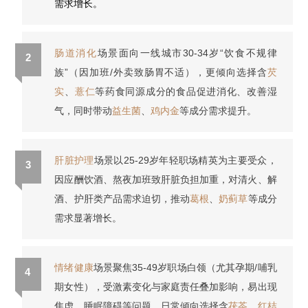
需求增长。
肠道消化
场景面向一线城市30-34岁“饮食不规律
2
族”（因加班/外卖致肠胃不适），更倾向选择含
芡
实
、
薏仁
等药食同源成分的食品促进消化、改善湿
气，同时带动
益生菌
、
鸡内金
等成分需求提升。
肝脏护理
场景以25-29岁年轻职场精英为主要受众，
3
因应酬饮酒、熬夜加班致肝脏负担加重，对清火、解
酒、护肝类产品需求迫切，推动
葛根
、
奶蓟草
等成分
需求显著增长。
情绪健康
场景聚焦35-49岁职场白领（尤其孕期/哺乳
4
期女性），受激素变化与家庭责任叠加影响，易出现
焦虑、睡眠障碍等问题，日常倾向选择含
茯苓
、
红桔