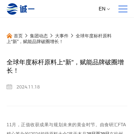
EN
首页
集团动态
大事件
全球年度标杆原料
上“新”，赋能品牌破圈增长！
全球年度标杆原料上“新”，赋能品牌破圈增
关于我们
全案服务
产品中心
集团动态
长！
企业概况
全球原料直供
核心原料
新资讯
2024.11.18
发展历程
多维产品提案
成品方案
新产品
合作伙伴
跨国跨学科研发
大事件
跨国高标生产
新研究
跨境产品开发
主推专题
11月，正值收获成果与规划未来的黄金时节。
由食研汇FTA
全面动销服务
精心筹办的“2024超级原料大会”将于本月
28日至29日
在杭州