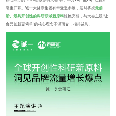
联系我们
隆重开幕。诚一大健康集团有幸受邀参展，届时将携
最前
沿、最具开创性的科研领域新原料
惊艳亮相，与大会主题“让
食品创新更简单”的核心理念不谋而合，相得益彰。