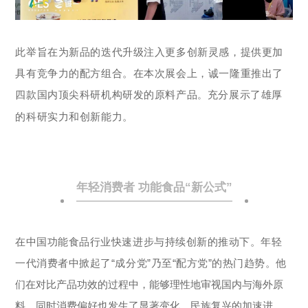
021-5446 8788
上海市徐汇区中山西路1602号宏汇国际广场B
此举旨在为新品的迭代升级注入更多创新灵感，提供更加
座11楼
具有竞争力的配方组合。在本次展会上，诚一隆重推出了
©2023 诚一大健康科技集团有限公司 保留所有权利
沪ICP备
08114433号-4
Powered by zhulu
法律声明
隐私政策
四款国内顶尖科研机构研发的原料产品
充分展示了雄厚
。
的科研实力和创新能力。
年轻消费者 功能食品“新公式”
在中国功能食品行业快速进步与持续创新的推动下。
年轻
一代消费者中掀起了“成分党”乃至“配方党”的热门趋势。
他
们在对比产品功效的过程中，能够理性地审视国内与海外原
料，同时消费偏好也发生了显著变化。民族复兴的加速进