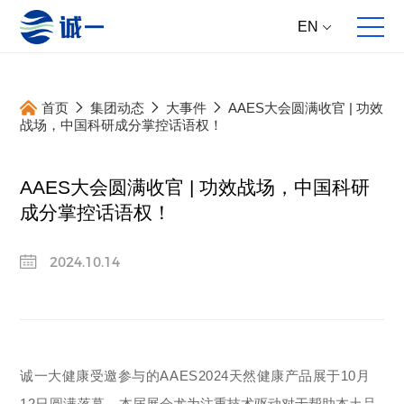
EN
首页
集团动态
大事件
AAES大会圆满收官 | 功效
战场，中国科研成分掌控话语权！
AAES大会圆满收官 | 功效战场，中国科研
关于我们
全案服务
产品中心
集团动态
成分掌控话语权！
企业概况
全球原料直供
核心原料
新资讯
2024.10.14
发展历程
多维产品提案
成品方案
新产品
合作伙伴
跨国跨学科研发
大事件
跨国高标生产
新研究
跨境产品开发
主推专题
诚一大健康受邀参与的AAES2024天然健康产品展于10月
全面动销服务
12日圆满落幕。
本届展会尤为注重技术驱动对于帮助本土品