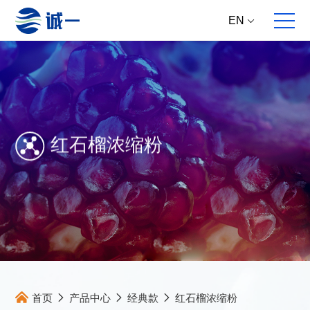
EN
红石榴浓缩粉
关于我们
全案服务
产品中心
集团动态
企业概况
全球原料直供
核心原料
新资讯
发展历程
多维产品提案
成品方案
新产品
合作伙伴
跨国跨学科研发
大事件
跨国高标生产
新研究
跨境产品开发
主推专题
全面动销服务
首页
产品中心
经典款
红石榴浓缩粉