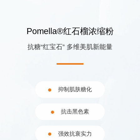
联系我们
Pomella®红石榴浓缩粉
抗糖“红宝石” 多维美肌新能量
抑制肌肤糖化
021-5446 8788
上海市徐汇区中山西路1602号宏汇国际广场B
抗击黑色素
座11楼
©2023 诚一大健康科技集团有限公司 保留所有权利
沪ICP备
08114433号-4
Powered by zhulu
法律声明
隐私政策
强效抗衰实力