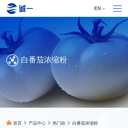
EN
白番茄浓缩粉
关于我们
全案服务
产品中心
集团动态
企业概况
全球原料直供
核心原料
新资讯
发展历程
多维产品提案
成品方案
新产品
合作伙伴
跨国跨学科研发
大事件
跨国高标生产
新研究
跨境产品开发
主推专题
全面动销服务
首页
产品中心
热门款
白番茄浓缩粉