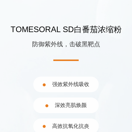
联系我们
TOMESORAL SD白番茄浓缩粉
防御紫外线，击破黑靶点
强效紫外线吸收
021-5446 8788
深效亮肌焕颜
上海市徐汇区中山西路1602号宏汇国际广场B
座11楼
©2023 诚一大健康科技集团有限公司 保留所有权利
沪ICP备
高效抗氧化抗炎
08114433号-4
Powered by zhulu
法律声明
隐私政策